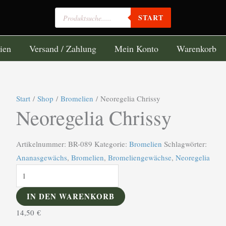
Products
START
nächste Versandtage Montag,Dienstag,Mittwoch
search
ien
Versand / Zahlung
Mein Konto
Warenkorb
Neoregelia
Start
/
Shop
/
Bromelien
/ Neoregelia Chrissy
Neoregelia Chrissy
Chrissy
Menge
Artikelnummer:
BR-089
Kategorie:
Bromelien
Schlagwörter:
Ananasgewächs
,
Bromelien
,
Bromeliengewächse
,
Neoregelia
IN DEN WARENKORB
14,50
€