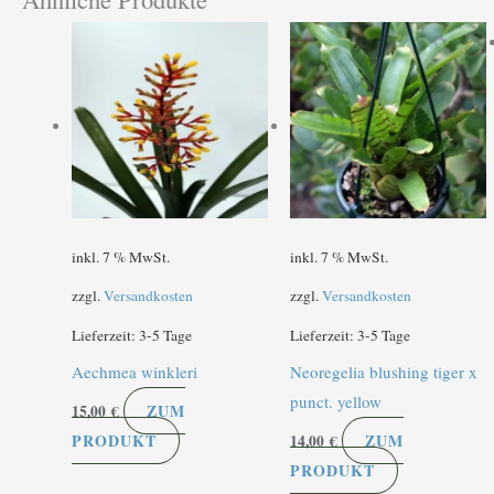
inkl. 7 % MwSt.
inkl. 7 % MwSt.
zzgl.
Versandkosten
zzgl.
Versandkosten
Lieferzeit:
3-5 Tage
Lieferzeit:
3-5 Tage
Aechmea winkleri
Neoregelia blushing tiger x
punct. yellow
ZUM
15,00
€
PRODUKT
ZUM
14,00
€
PRODUKT