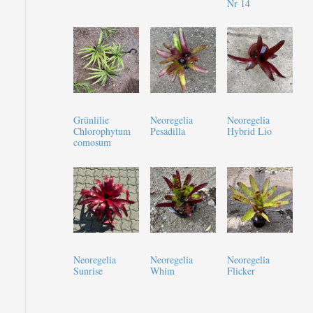
Nr 14
Grünlilie
Neoregelia
Neoregelia
Chlorophytum
Pesadilla
Hybrid Lio
comosum
Neoregelia
Neoregelia
Neoregelia
Sunrise
Whim
Flicker