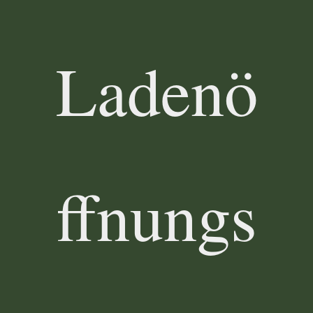
Ladenö
ffnungs