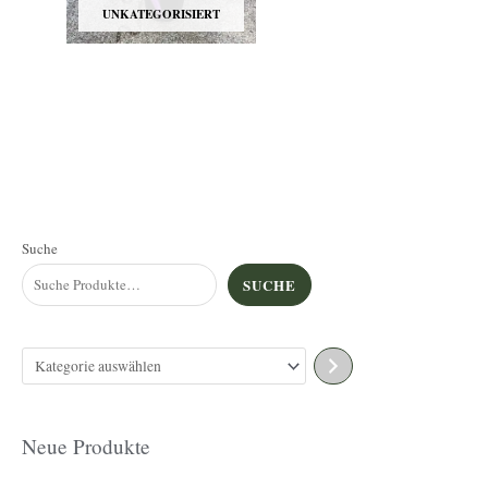
UNKATEGORISIERT
K
Suche
a
SUCHE
t
e
g
o
r
Neue Produkte
i
e