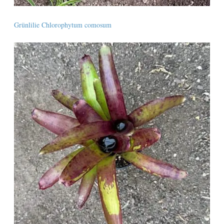
Grünlilie Chlorophytum comosum