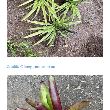
Grünlilie Chlorophytum comosum