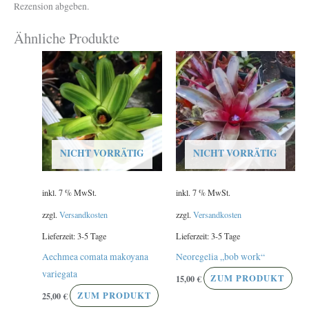
Rezension abgeben.
Ähnliche Produkte
NICHT VORRÄTIG
NICHT VORRÄTIG
inkl. 7 % MwSt.
inkl. 7 % MwSt.
zzgl.
Versandkosten
zzgl.
Versandkosten
Lieferzeit:
3-5 Tage
Lieferzeit:
3-5 Tage
Aechmea comata makoyana
Neoregelia „bob work“
variegata
15,00
€
ZUM PRODUKT
25,00
€
ZUM PRODUKT