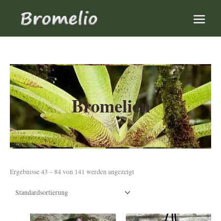
Zum
nächste Versandtage
Ok.
Inhalt
Montag,Dienstag,Mittwoch
springen
Bromelien
Ergebnisse 43 – 84 von 141 werden angezeigt