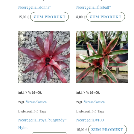
Neoregelia „donna“
Neoregelia „fireball“
15,00
€
ZUM PRODUKT
8,00
€
ZUM PRODUKT
inkl. 7 % MwSt.
inkl. 7 % MwSt.
zzgl.
Versandkosten
zzgl.
Versandkosten
Lieferzeit:
3-5 Tage
Lieferzeit:
3-5 Tage
Neoregelia „royal burgundy“
Neoregelia #100
Hybr.
15,00
€
ZUM PRODUKT