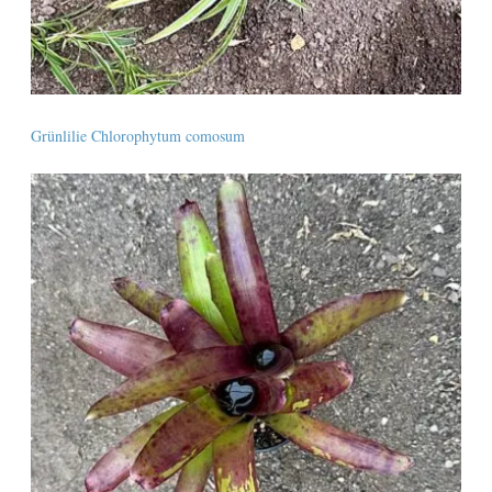
Grünlilie Chlorophytum comosum