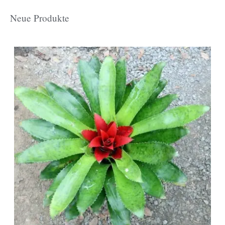
r
Neue Produkte
i
e
a
u
s
w
ä
h
l
e
n