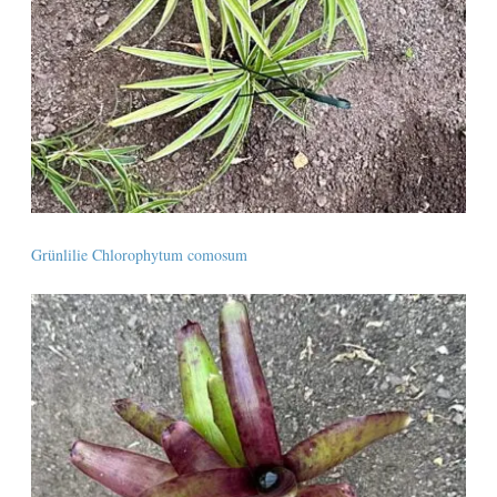
Grünlilie Chlorophytum comosum