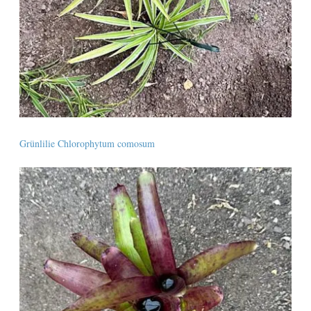
Grünlilie Chlorophytum comosum