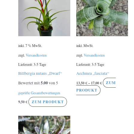
weist
mehrere
Varianten
auf.
Die
Optionen
inkl. 7 % MwSt.
inkl. MwSt.
können
auf
zzgl.
Versandkosten
zzgl.
Versandkosten
der
Lieferzeit:
3-5 Tage
Lieferzeit:
3-5 Tage
Produktseite
Billbergia nutans ,,Dwarf“
Aechmea „fasciata“
gewählt
5.00
Bewertet mit
von 5
13,50
€
–
17,00
€
ZUM
werden
PRODUKT
geprüfte Gesamtbewertungen
9,50
€
ZUM PRODUKT