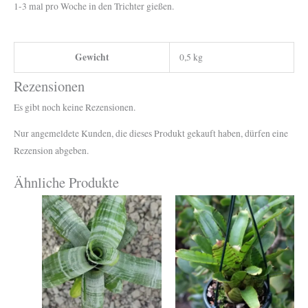
1-3 mal pro Woche in den Trichter gießen.
Gewicht
0,5 kg
Rezensionen
Es gibt noch keine Rezensionen.
Nur angemeldete Kunden, die dieses Produkt gekauft haben, dürfen eine
Rezension abgeben.
Ähnliche Produkte
Dieses
Produkt
weist
mehrere
Varianten
auf.
Die