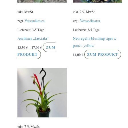
Optionen
inkl. MwSt.
inkl. 7 % MwSt.
können
auf
zzgl.
Versandkosten
zzgl.
Versandkosten
der
Lieferzeit:
3-5 Tage
Lieferzeit:
3-5 Tage
Produktseite
Aechmea „fasciata“
Neoregelia blushing tiger x
gewählt
punct. yellow
13,50
€
–
17,00
€
ZUM
werden
PRODUKT
14,00
€
ZUM PRODUKT
inkl. 7 % MwSt.