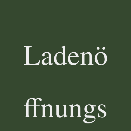
Ladenö
ffnungs