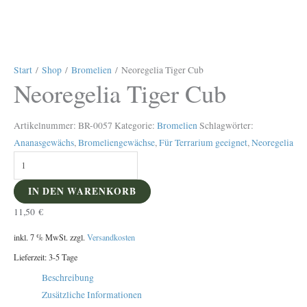
Start
/
Shop
/
Bromelien
/ Neoregelia Tiger Cub
Neoregelia Tiger Cub
Artikelnummer:
BR-0057
Kategorie:
Bromelien
Schlagwörter:
Ananasgewächs
,
Bromeliengewächse
,
Für Terrarium geeignet
,
Neoregelia
IN DEN WARENKORB
11,50
€
inkl. 7 % MwSt.
zzgl.
Versandkosten
Lieferzeit:
3-5 Tage
Beschreibung
Zusätzliche Informationen