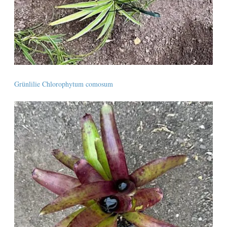
Grünlilie Chlorophytum comosum