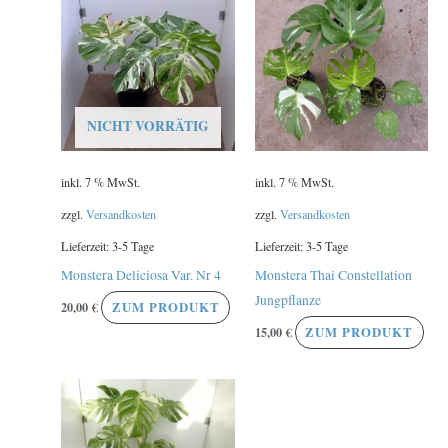
NICHT VORRÄTIG
inkl. 7 % MwSt.
inkl. 7 % MwSt.
zzgl.
Versandkosten
zzgl.
Versandkosten
Lieferzeit:
3-5 Tage
Lieferzeit:
3-5 Tage
Monstera Deliciosa Var. Nr 4
Monstera Thai Constellation
Jungpflanze
20,00
€
ZUM PRODUKT
15,00
€
ZUM PRODUKT